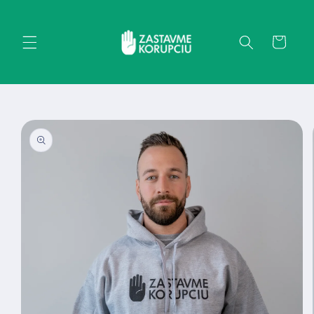
Prejsť
na
obsah
Košík
Prejsť na
informácie
o
produkte