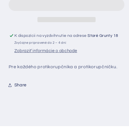
s
s
čiernym
čiernym
nápisom
nápisom
UNISEX
UNISEX
K dispozícii na vyzdvihnutie na adrese
Staré Grunty 18
Zvyčajne pripravené do 2 – 4 dní
Zobraziť informácie o obchode
Pre každého protikorupčníka a protikorupčníčku.
Share