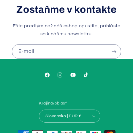
Zostaňme v kontakte
Ešte predtým než náš eshop opustíte, prihláste
sa k nášmu newslettru.
E-mail
Facebook
Instagram
YouTube
TikTok
Krajina/oblasť
Slovensko | EUR €
Spôsoby