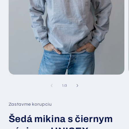
Otvoriť
médium
1
z
1
/
3
v
modálnom
okne
Zastavme korupciu
Šedá mikina s čiernym